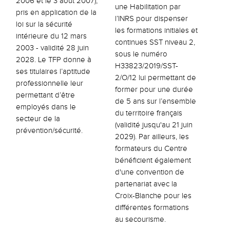
2006 et le 3 août 2007),
une Habilitation par
pris en application de la
l’INRS pour dispenser
loi sur la sécurité
les formations initiales et
intérieure du 12 mars
continues SST niveau 2,
2003 - validité 28 juin
sous le numéro
2028. Le TFP donne à
H33823/2019/SST-
ses titulaires l’aptitude
2/O/12 lui permettant de
professionnelle leur
former pour une durée
permettant d’être
de 5 ans sur l’ensemble
employés dans le
du territoire français
secteur de la
(validité jusqu'au 21 juin
prévention/sécurité.
2029). Par ailleurs, les
formateurs du Centre
bénéficient également
d'une convention de
partenariat avec la
Croix-Blanche pour les
différentes formations
au secourisme.