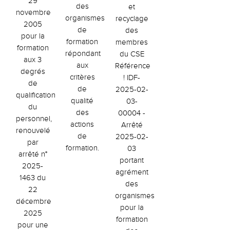
29
des
et
novembre
organismes
recyclage
2005
de
des
pour la
formation
membres
formation
répondant
du CSE
aux 3
aux
Référence
degrés
critères
! IDF-
de
de
2025-02-
qualification
qualité
03-
du
des
00004 -
personnel,
actions
Arrêté
renouvelé
de
2025-02-
par
formation.
03
arrêté n°
portant
2025-
agrément
1463 du
des
22
organismes
décembre
pour la
2025
formation
pour une