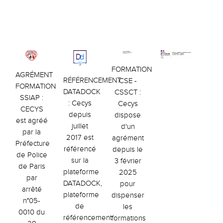
FORMATION
AGRÉMENT
RÉFÉRENCEMENT
CSE -
FORMATION
DATADOCK
CSSCT :
SSIAP :
: Cecys
Cecys
CECYS
depuis
dispose
est agréé
juillet
d'un
par la
2017 est
agrément
Préfecture
référencé
depuis le
de Police
sur la
3 février
de Paris
plateforme
2025
par
DATADOCK,
pour
arrêté
plateforme
dispenser
n°05-
de
les
0010 du
référencement
formations