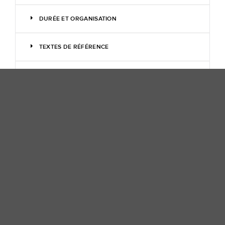
DURÉE ET ORGANISATION
TEXTES DE RÉFÉRENCE
EFFECTIFS
MOYENS PÉDAGOGIQUES
MODALITÉS D'ÉVALUATION
ENCADREMENT PÉDAGOGIQUE
RECYCLAGE
SUITE DE PARCOURS ET DÉBOUCHÉS