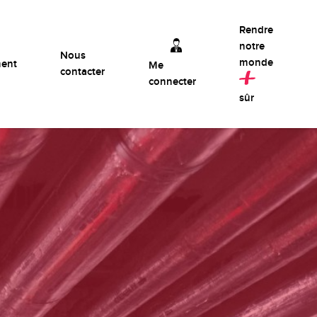
Rendre
notre
Nous
monde
ment
Me
contacter
connecter
sûr