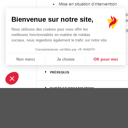
Mise en situation d’intervention
Mise en application globale des acqu
Bienvenue sur notre site,
cadre de l’intervention de l’équipe de s
Nous utilisons des cookies pour vous offrir les
Mise en œuvre des moyens d’extinct
meilleures fonctionnalités en matière de médias
sociaux, nous regardons également le trafic sur notre site.
Exercices d’extinction sur feux réels
Consentements certifiés par
Protection individuelle
Non merci
Je choisis
OK pour moi
Plateforme de Gestion du Consentement : Personnalisez vos Opt
Axeptio consent
PRÉREQUIS
Notre plateforme vous permet d'adapter et de gérer vos paramètres
DURÉE ET ORGANISATION
TEXTES DE RÉFÉRENCE
EFFECTIFS