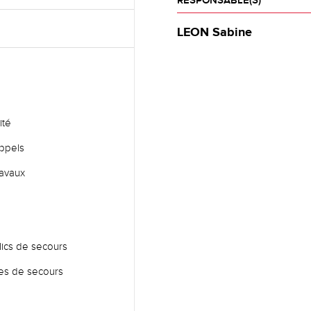
RESPONSABLE(S)
LEON Sabine
ité
appels
ravaux
lics de secours
ces de secours