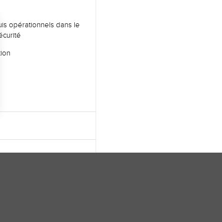
is opérationnels dans le
écurité
ion
ions
 de confidentialité, en garantissant la conformité avec les réglemen