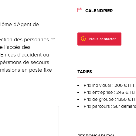
CALENDRIER
plôme d’Agent de
tection des personnes et
Nous contacter
le l’accès des
. En cas d’accident ou
 opérations de secours
 missions en poste fixe
TARIFS
Prix individuel :
200 € H.T.
Prix entreprise :
245 € H.T
Prix de groupe :
1350 € H.
Prix parcours :
Sur deman